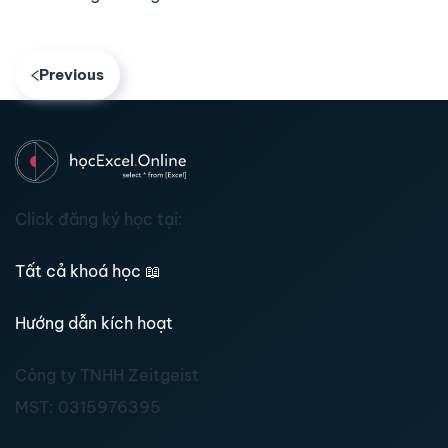
Previous
Click đăng ký học tại:
Tất cả khoá học
📖
Hướng dẫn kích hoạt
Công ty TNHH Zeitgeist
MST:
0315976395