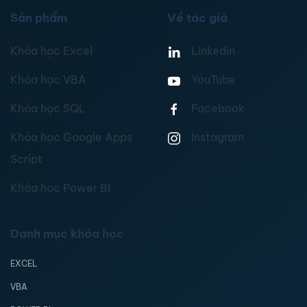
Sản phẩm
Về tác giả
Khóa học Excel
Linkedin
Khóa học VBA
YouTube
Khóa học SQL
Facebook
Khóa học Google Apps
Instagram
Script
Khóa học Power BI
Danh mục khóa học
EXCEL
VBA