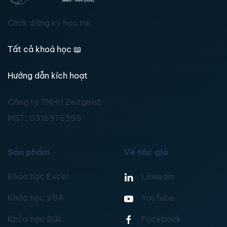
Click đăng ký học tại:
Tất cả khoá học
📖
Hướng dẫn kích hoạt
Công ty TNHH Zeitgeist
MST:
0315976395
Sản phẩm
Về tác giả
Khóa học Excel
Linkedin
Khóa học VBA
YouTube
Khóa học SQL
Facebook