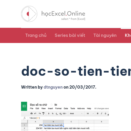
Trang chủ
Series bài viết
Tài nguyên
Kh
doc-so-tien-tie
Written by
dtnguyen
on
20/03/2017
.