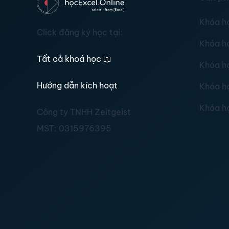
Khóa h
Click đăng ký học tại:
Khóa h
Tất cả khoá học
📖
Khóa h
Hướng dẫn kích hoạt
Khóa h
Khóa h
Công ty TNHH Zeitgeist
MST:
0315976395