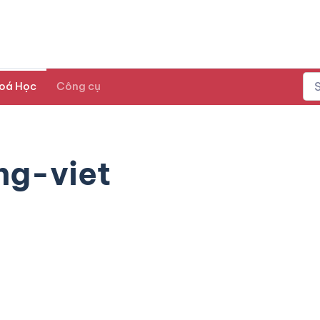
oá Học
Công cụ
ng-viet