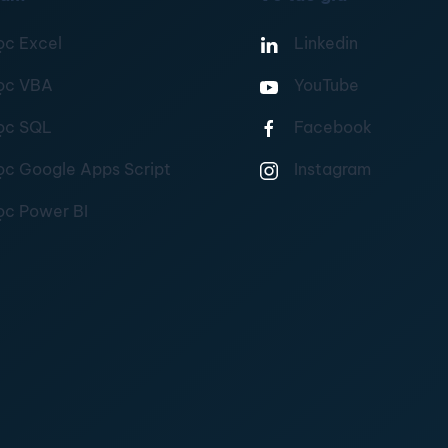
ọc Excel
Linkedin
ọc VBA
YouTube
ọc SQL
Facebook
ọc Google Apps Script
Instagram
ọc Power BI