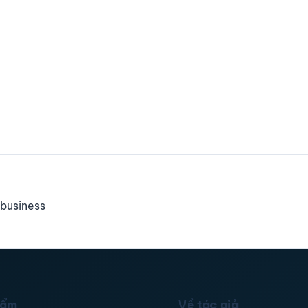
business
hẩm
Về tác giả