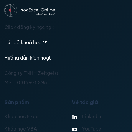
Click đăng ký học tại:
Tất cả khoá học
📖
Hướng dẫn kích hoạt
Công ty TNHH Zeitgeist
MST:
0315976395
Sản phẩm
Về tác giả
Khóa học Excel
Linkedin
Khóa học VBA
YouTube