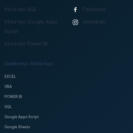
Khóa học SQL
Facebook
Khóa học Google Apps
Instagram
Script
Khóa học Power BI
Danh mục khóa học
EXCEL
VBA
POWER BI
SQL
Google Apps Script
Google Sheets