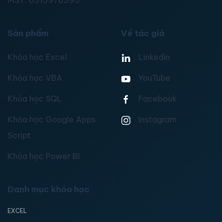
MST:
0315976395
Sản phẩm
Về tác giả
Khóa học Excel
Linkedin
Khóa học VBA
YouTube
Khóa học SQL
Facebook
Khóa học Google Apps
Instagram
Script
Khóa học Power BI
Danh mục khóa học
EXCEL