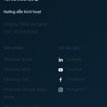
Hướng dẫn kích hoạt
Công ty TNHH Zeitgeist
MST:
0315976395
Sản phẩm
Về tác giả
Khóa học Excel
Linkedin
Khóa học VBA
YouTube
Khóa học SQL
Facebook
Khóa học Google Apps
Instagram
Script