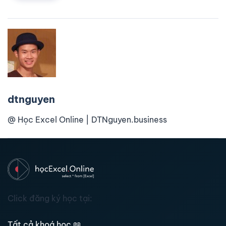
dtnguyen
@ Học Excel Online | DTNguyen.business
Click đăng ký học tại:
Tất cả khoá học
📖