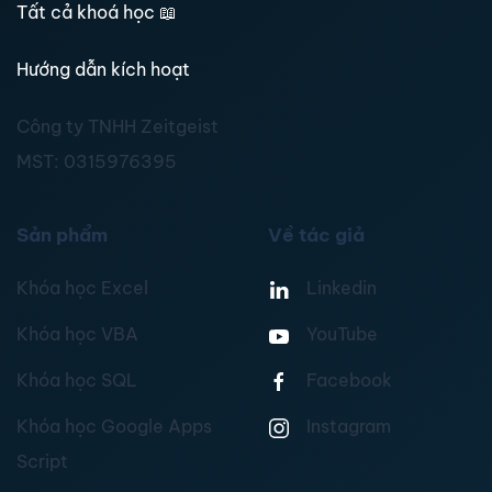
Tất cả khoá học
📖
Hướng dẫn kích hoạt
Công ty TNHH Zeitgeist
MST:
0315976395
Sản phẩm
Về tác giả
Khóa học Excel
Linkedin
Khóa học VBA
YouTube
Khóa học SQL
Facebook
Khóa học Google Apps
Instagram
Script