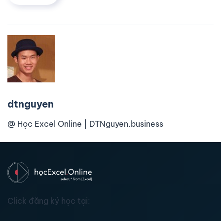
dtnguyen
@ Học Excel Online | DTNguyen.business
Click đăng ký học tại: