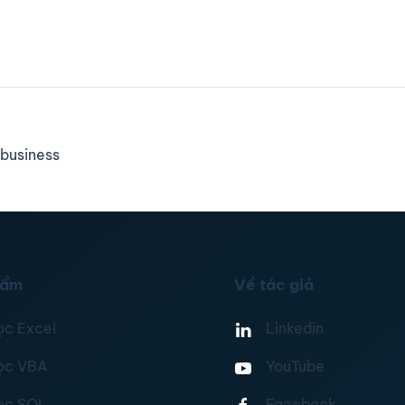
business
hẩm
Về tác giả
ọc Excel
Linkedin
ọc VBA
YouTube
ọc SQL
Facebook