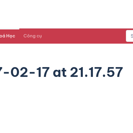
oá Học
Công cụ
-02-17 at 21.17.57