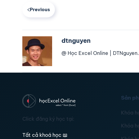
Previous
dtnguyen
@ Học Excel Online | DTNguyen.
Sản p
Khóa h
Click đăng ký học tại:
Khóa h
Tất cả khoá học
📖
Khóa h