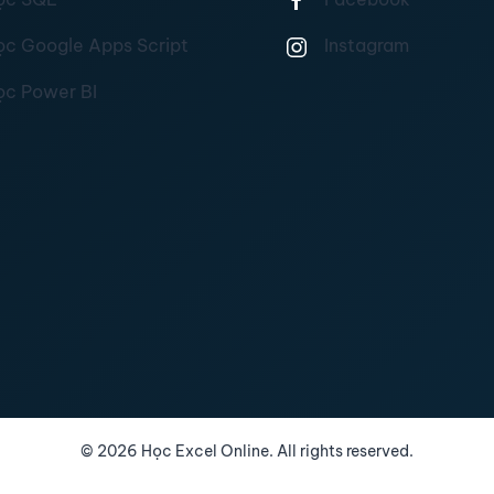
ọc Google Apps Script
Instagram
ọc Power BI
©
2026
Học Excel Online. All rights reserved.