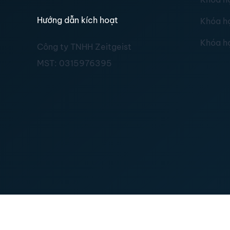
Hướng dẫn kích hoạt
Khóa h
Khóa h
Công ty TNHH Zeitgeist
MST:
0315976395