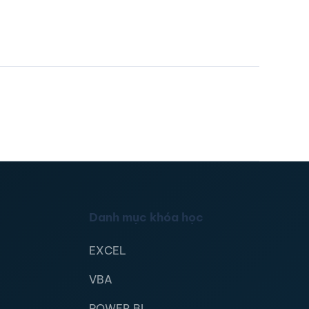
Danh mục khóa học
EXCEL
VBA
POWER BI