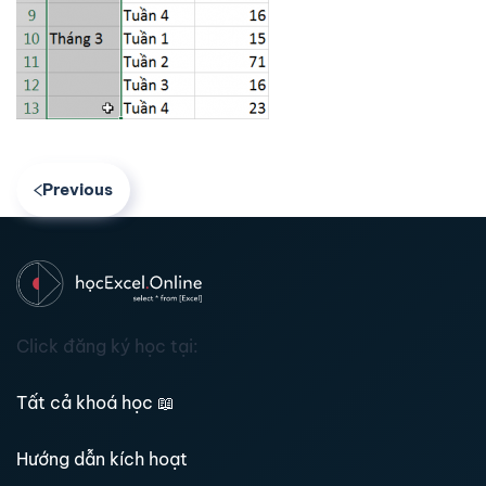
Previous
Click đăng ký học tại:
Tất cả khoá học
📖
Hướng dẫn kích hoạt