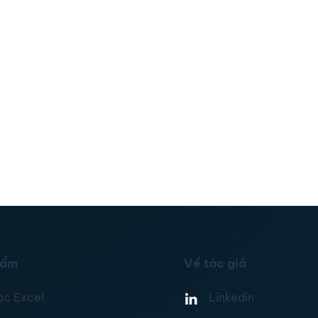
hẩm
Về tác giả
ọc Excel
Linkedin