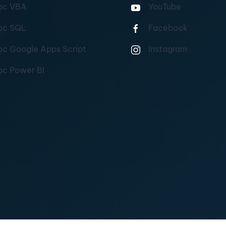
ọc VBA
YouTube
ọc SQL
Facebook
ọc Google Apps Script
Instagram
ọc Power BI