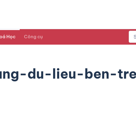
oá Học
Công cụ
ang-du-lieu-ben-tr