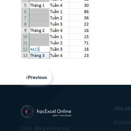
Previous
Sản p
Khóa h
Click đăng ký học tại: