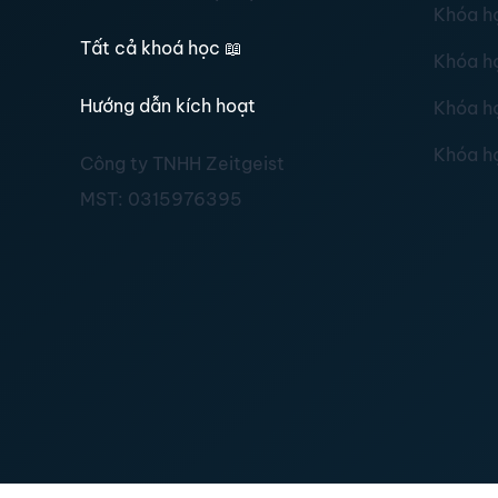
Khóa h
Tất cả khoá học
📖
Khóa h
Hướng dẫn kích hoạt
Khóa h
Khóa h
Công ty TNHH Zeitgeist
MST:
0315976395