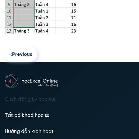
Previous
Click đăng ký học tại:
Tất cả khoá học
📖
Hướng dẫn kích hoạt