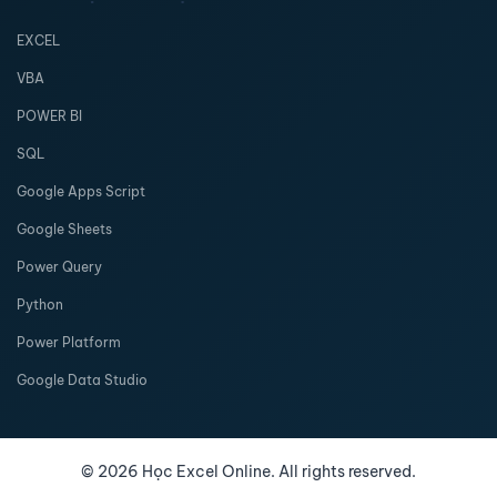
EXCEL
VBA
POWER BI
SQL
Google Apps Script
Google Sheets
Power Query
Python
Power Platform
Google Data Studio
©
2026
Học Excel Online. All rights reserved.