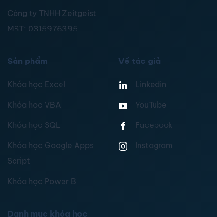
Công ty TNHH Zeitgeist
MST:
0315976395
Sản phẩm
Về tác giả
Khóa học Excel
Linkedin
Khóa học VBA
YouTube
Khóa học SQL
Facebook
Khóa học Google Apps
Instagram
Script
Khóa học Power BI
Danh mục khóa học