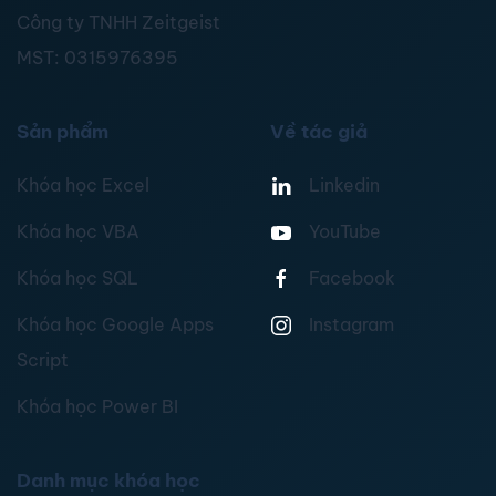
Công ty TNHH Zeitgeist
MST:
0315976395
Sản phẩm
Về tác giả
Khóa học Excel
Linkedin
Khóa học VBA
YouTube
Khóa học SQL
Facebook
Khóa học Google Apps
Instagram
Script
Khóa học Power BI
Danh mục khóa học