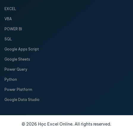
EXCEL
VBA
POWER BI
SQL
Google Apps Script
Google Sheets
Power Query
Python
Power Platform
Google Data Studio
©
2026
Học Excel Online. All rights reserved.