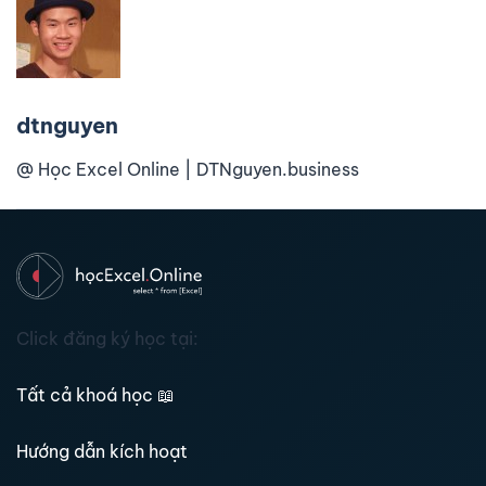
dtnguyen
@ Học Excel Online | DTNguyen.business
Click đăng ký học tại:
Tất cả khoá học
📖
Hướng dẫn kích hoạt