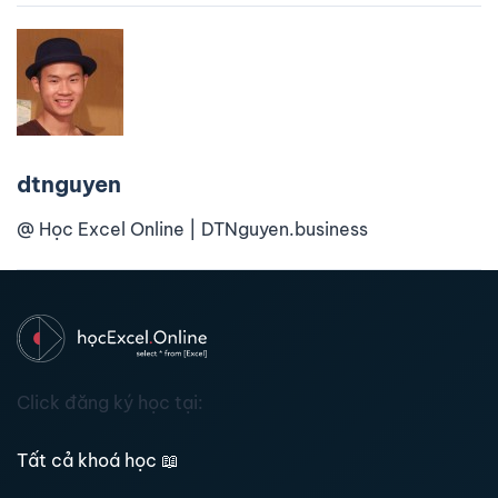
dtnguyen
@ Học Excel Online | DTNguyen.business
Click đăng ký học tại:
Tất cả khoá học
📖