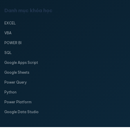
Danh mục khóa học
EXCEL
VBA
POWER BI
SQL
Google Apps Script
Google Sheets
Power Query
Python
Power Platform
Google Data Studio