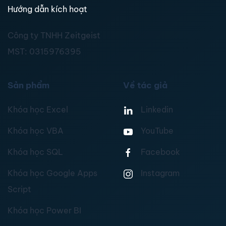
Hướng dẫn kích hoạt
Công ty TNHH Zeitgeist
MST:
0315976395
Sản phẩm
Về tác giả
Khóa học Excel
Linkedin
Khóa học VBA
YouTube
Khóa học SQL
Facebook
Khóa học Google Apps
Instagram
Script
Khóa học Power BI