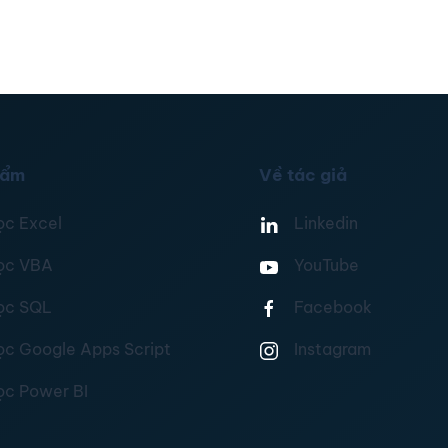
hẩm
Về tác giả
ọc Excel
Linkedin
ọc VBA
YouTube
ọc SQL
Facebook
ọc Google Apps Script
Instagram
ọc Power BI