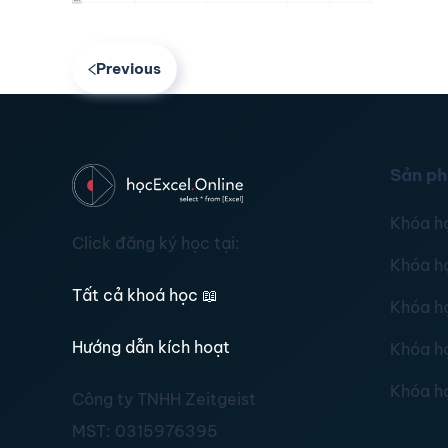
Previous
Sản p
Khóa h
Click đăng ký học tại:
Khóa h
Tất cả khoá học
📖
Khóa h
Hướng dẫn kích hoạt
Khóa h
Khóa h
Công ty TNHH Zeitgeist
MST:
0315976395