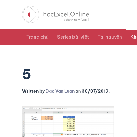
Trang chủ
Series bài viết
Tài nguyên
Kh
5
Written by
Dao Van Luan
on
30/07/2019
.