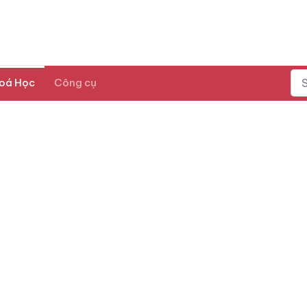
oá Học
Công cụ