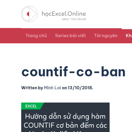
Trang chủ
Series bài viết
Tài nguyên
Kh
countif-co-ban
Written by
Minh Lai
on
13/10/2018
.