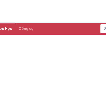
oá Học
Công cụ