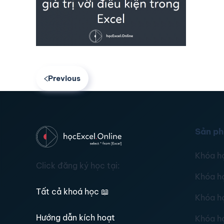
Previous
Sản p
Khóa h
Click đăng ký học tại:
Khóa h
Tất cả khoá học
📖
Khóa h
Hướng dẫn kích hoạt
Khóa h