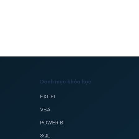
Danh mục khóa học
EXCEL
VBA
POWER BI
SQL