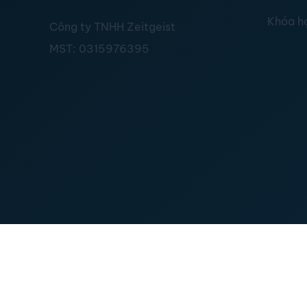
Khóa h
Công ty TNHH Zeitgeist
MST:
0315976395