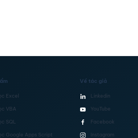
hẩm
Về tác giả
ọc Excel
Linkedin
ọc VBA
YouTube
ọc SQL
Facebook
ọc Google Apps Script
Instagram