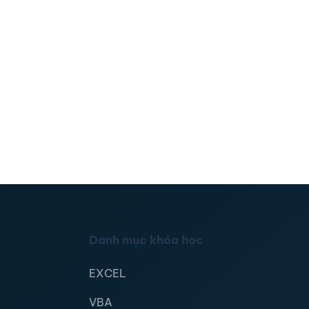
Danh mục khóa học
EXCEL
VBA