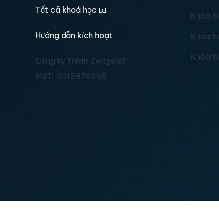
Tất cả khoá học
📖
Khóa h
Hướng dẫn kích hoạt
Khóa h
Khóa h
Công ty TNHH Zeitgeist
MST:
0315976395