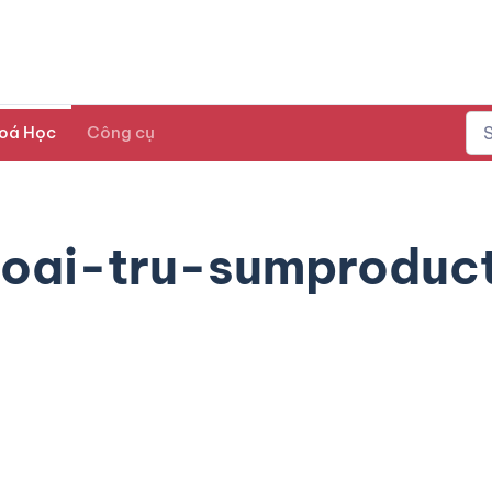
oá Học
Công cụ
loai-tru-sumproduc