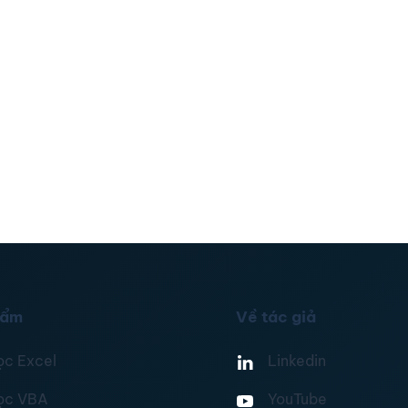
hẩm
Về tác giả
ọc Excel
Linkedin
ọc VBA
YouTube