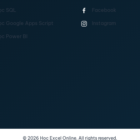
ọc SQL
Facebook
ọc Google Apps Script
Instagram
ọc Power BI
©
2026
Học Excel Online. All rights reserved.