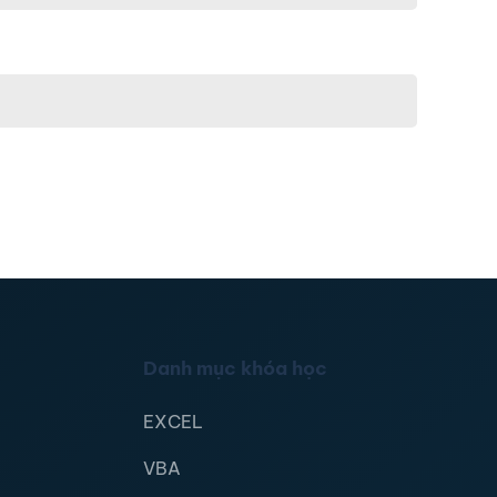
Danh mục khóa học
EXCEL
VBA