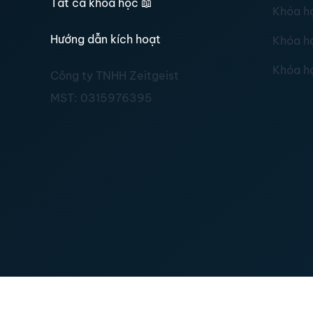
Tất cả khoá học
📖
Khóa h
Hướng dẫn kích hoạt
Khóa h
Khóa h
Công ty TNHH Zeitgeist
MST:
0315976395