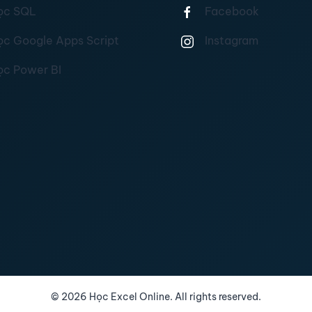
ọc SQL
Facebook
ọc Google Apps Script
Instagram
ọc Power BI
©
2026
Học Excel Online. All rights reserved.