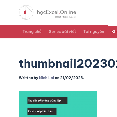
Trang chủ
Series bài viết
Tài nguyên
Kh
thumbnail20230
Written by
Minh Lai
on
21/02/2023
.