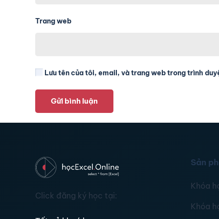
Trang web
Lưu tên của tôi, email, và trang web trong trình duyệ
Gửi bình luận
Sản p
Khóa h
Click đăng ký học tại:
Khóa h