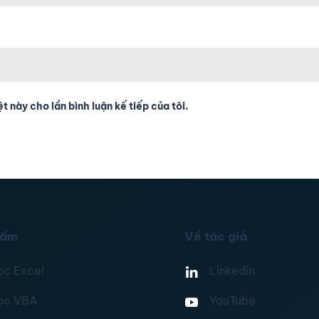
t này cho lần bình luận kế tiếp của tôi.
hẩm
Về tác giả
ọc Excel
Linkedin
ọc VBA
YouTube