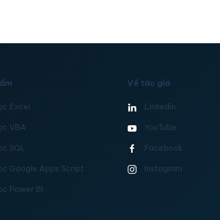
hẩm
Về tác giả
ọc Excel
Linkedin
ọc VBA
YouTube
ọc SQL
Facebook
ọc Google Apps Script
Instagram
ọc Power BI