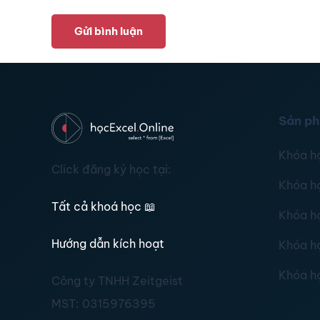
Gửi bình luận
Sản p
Khóa h
Click đăng ký học tại:
Khóa h
Tất cả khoá học
📖
Khóa h
Hướng dẫn kích hoạt
Khóa h
Khóa h
Công ty TNHH Zeitgeist
MST:
0315976395