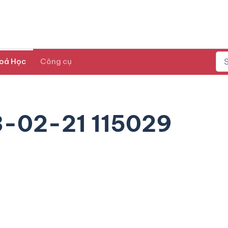
oá Học
Công cụ
3-02-21 115029