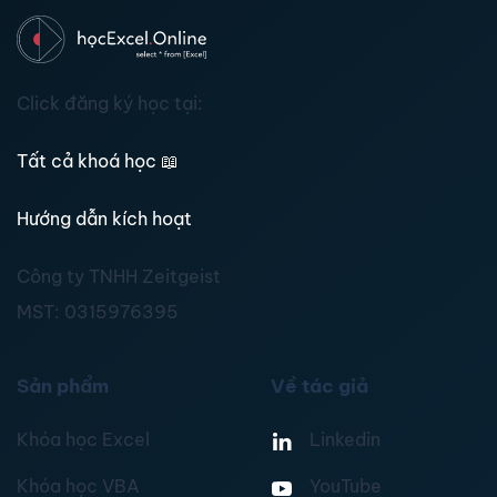
Click đăng ký học tại:
Tất cả khoá học
📖
Hướng dẫn kích hoạt
Công ty TNHH Zeitgeist
MST:
0315976395
Sản phẩm
Về tác giả
Khóa học Excel
Linkedin
Khóa học VBA
YouTube