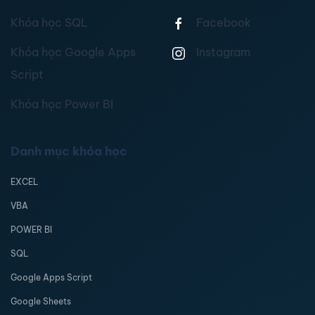
Khóa học SQL
Facebook
Khóa học Google Apps
Instagram
Script
Khóa học Power BI
Danh mục khóa học
EXCEL
VBA
POWER BI
SQL
Google Apps Script
Google Sheets