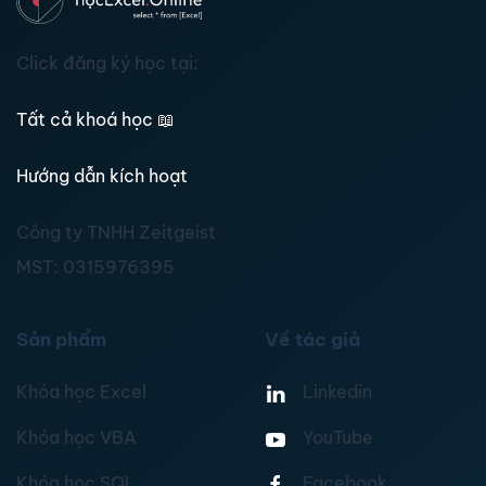
Click đăng ký học tại:
Tất cả khoá học
📖
Hướng dẫn kích hoạt
Công ty TNHH Zeitgeist
MST:
0315976395
Sản phẩm
Về tác giả
Khóa học Excel
Linkedin
Khóa học VBA
YouTube
Khóa học SQL
Facebook