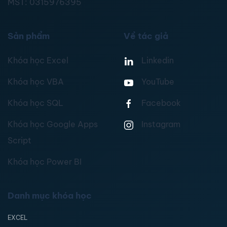
MST:
0315976395
Sản phẩm
Về tác giả
Khóa học Excel
Linkedin
Khóa học VBA
YouTube
Khóa học SQL
Facebook
Khóa học Google Apps
Instagram
Script
Khóa học Power BI
Danh mục khóa học
EXCEL