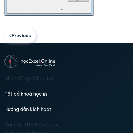
Previous
Click đăng ký học tại:
Tất cả khoá học
📖
Hướng dẫn kích hoạt
Công ty TNHH Zeitgeist