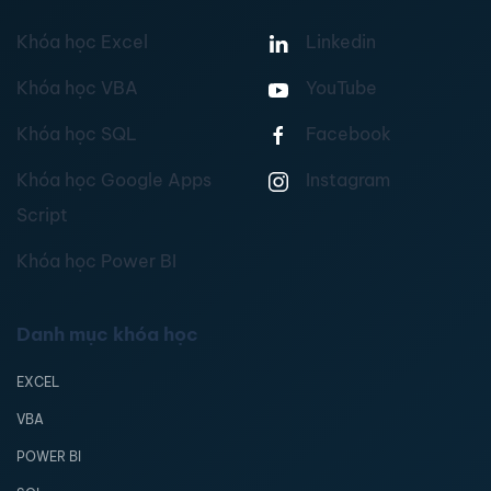
Khóa học Excel
Linkedin
Khóa học VBA
YouTube
Khóa học SQL
Facebook
Khóa học Google Apps
Instagram
Script
Khóa học Power BI
Danh mục khóa học
EXCEL
VBA
POWER BI