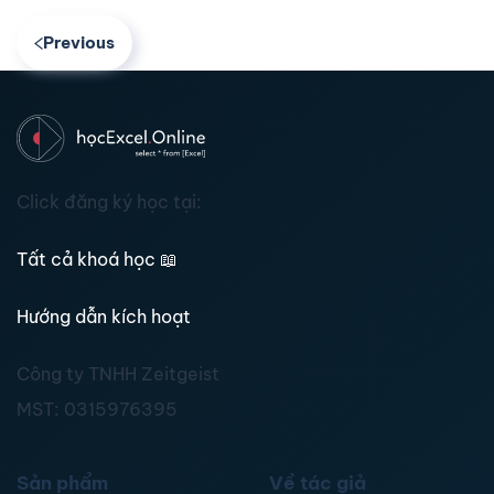
Previous
Click đăng ký học tại:
Tất cả khoá học
📖
Hướng dẫn kích hoạt
Công ty TNHH Zeitgeist
MST:
0315976395
Sản phẩm
Về tác giả