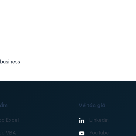
business
hẩm
Về tác giả
ọc Excel
Linkedin
ọc VBA
YouTube