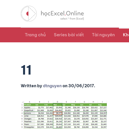
Trang chủ
Series bài viết
Tài nguyên
Kh
11
Written by
dtnguyen
on
30/06/2017
.