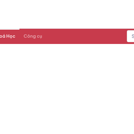
oá Học
Công cụ