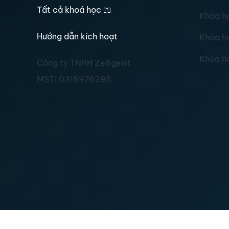
Tất cả khoá học
📖
Khóa h
Hướng dẫn kích hoạt
Khóa h
Khóa h
Công ty TNHH Zeitgeist
MST:
0315976395