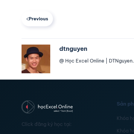
Previous
dtnguyen
@ Học Excel Online | DTNguyen.
Sản p
Khóa h
Click đăng ký học tại:
Khóa h