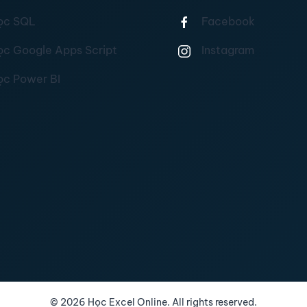
ọc SQL
Facebook
ọc Google Apps Script
Instagram
ọc Power BI
©
2026
Học Excel Online. All rights reserved.