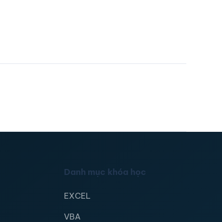
Danh mục khóa học
EXCEL
VBA