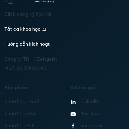
Click đăng ký học tại:
Tất cả khoá học
📖
Hướng dẫn kích hoạt
Công ty TNHH Zeitgeist
MST:
0315976395
Sản phẩm
Về tác giả
Khóa học Excel
Linkedin
Khóa học VBA
YouTube
Khóa học SQL
Facebook