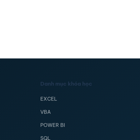
Danh mục khóa học
EXCEL
VBA
POWER BI
SQL