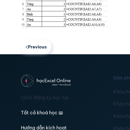
Previous
Sản p
Khóa h
Click đăng ký học tại:
Khóa h
Tất cả khoá học
📖
Khóa h
Hướng dẫn kích hoạt
Khóa h