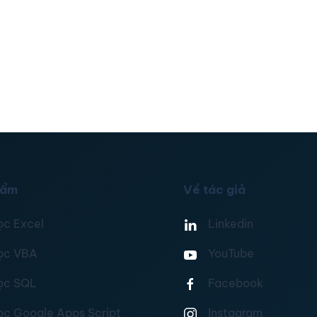
hẩm
Về tác giả
ọc Excel
Linkedin
ọc VBA
YouTube
ọc SQL
Facebook
ọc Google Apps Script
Instagram