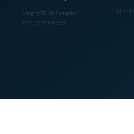
Khóa h
Công ty TNHH Zeitgeist
MST:
0315976395