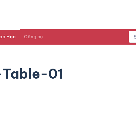
oá Học
Công cụ
Table-01