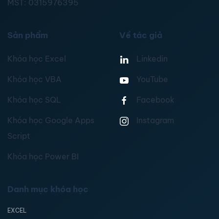
MST:
0315976395
Sản phẩm
Về tác giả
Khóa học Excel
Linkedin
Khóa học VBA
YouTube
Khóa học SQL
Facebook
Khóa học Google Apps
Instagram
Script
Khóa học Power BI
Danh mục khóa học
EXCEL