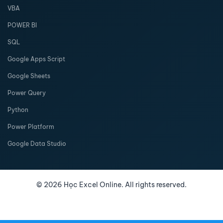
VBA
POWER BI
SQL
Google Apps Script
Google Sheets
Power Query
Python
Power Platform
Google Data Studio
©
2026
Học Excel Online. All rights reserved.