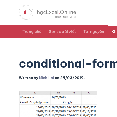
Trang chủ
Series bài viết
Tài nguyên
Kh
conditional-for
Written by
Minh Lai
on
26/03/2019
.