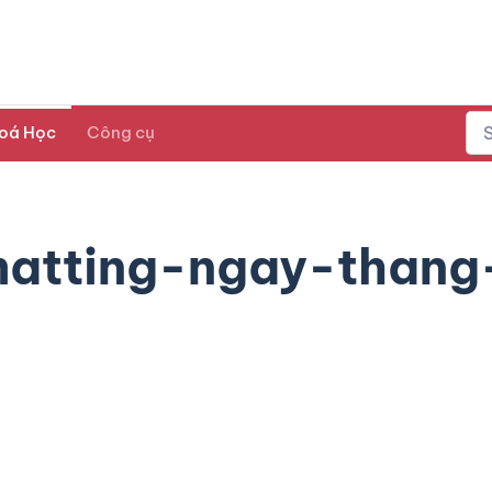
oá Học
Công cụ
matting-ngay-thang