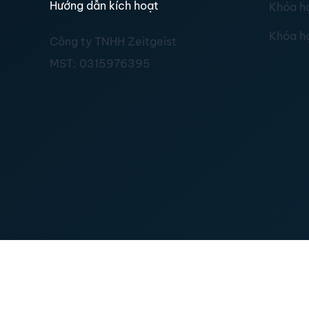
Hướng dẫn kích hoạt
Khóa h
Khóa h
Công ty TNHH Zeitgeist
MST:
0315976395