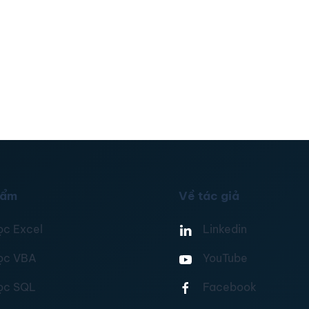
hẩm
Về tác giả
ọc Excel
Linkedin
ọc VBA
YouTube
ọc SQL
Facebook