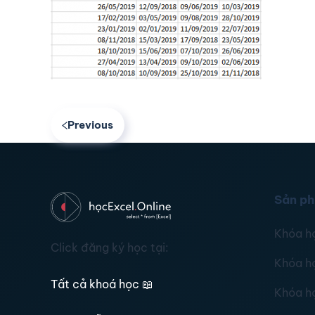
Previous
Sản p
Khóa h
Click đăng ký học tại:
Khóa h
Tất cả khoá học
📖
Khóa h