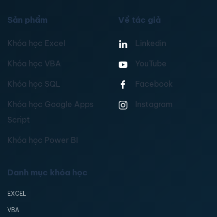
Sản phẩm
Về tác giả
Khóa học Excel
Linkedin
Khóa học VBA
YouTube
Khóa học SQL
Facebook
Khóa học Google Apps
Instagram
Script
Khóa học Power BI
Danh mục khóa học
EXCEL
VBA