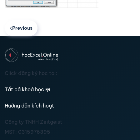
Previous
Click đăng ký học tại:
Tất cả khoá học
📖
Hướng dẫn kích hoạt
Công ty TNHH Zeitgeist
MST:
0315976395