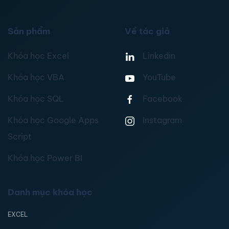
Sản phẩm
Về tác giả
Khóa học Excel
Linkedin
Khóa học VBA
YouTube
Khóa học SQL
Facebook
Khóa học Google Apps
Instagram
Script
Khóa học Power BI
Danh mục khóa học
EXCEL