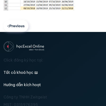
Previous
Click đăng ký học tại:
Tất cả khoá học
📖
Hướng dẫn kích hoạt
Công ty TNHH Zeitgeist
MST:
0315976395