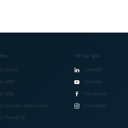
hẩm
Về tác giả
ọc Excel
Linkedin
ọc VBA
YouTube
ọc SQL
Facebook
ọc Google Apps Script
Instagram
ọc Power BI