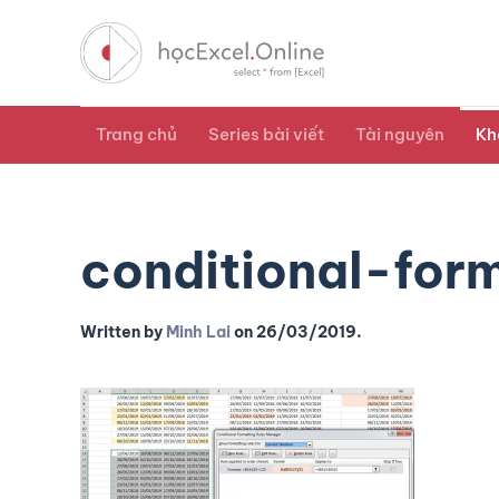
Trang chủ
Series bài viết
Tài nguyên
Kh
conditional-for
Written by
Minh Lai
on
26/03/2019
.