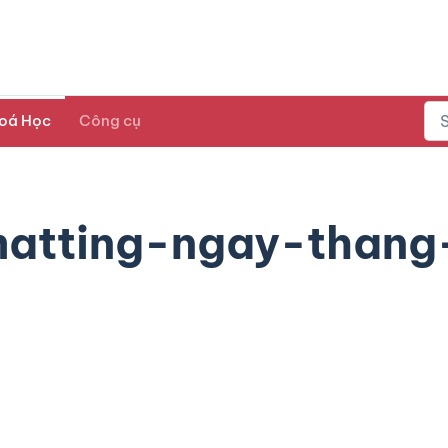
oá Học
Công cụ
matting-ngay-thang