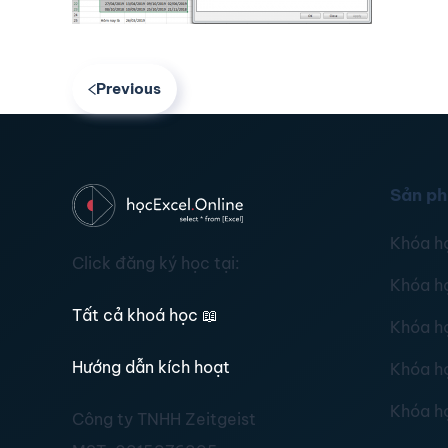
Previous
Sản p
Khóa h
Click đăng ký học tại:
Khóa h
Tất cả khoá học
📖
Khóa h
Hướng dẫn kích hoạt
Khóa h
Khóa h
Công ty TNHH Zeitgeist