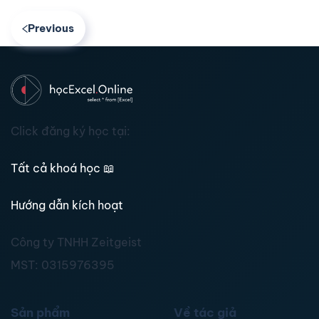
Previous
Click đăng ký học tại:
Tất cả khoá học
📖
Hướng dẫn kích hoạt
Công ty TNHH Zeitgeist
MST:
0315976395
Sản phẩm
Về tác giả