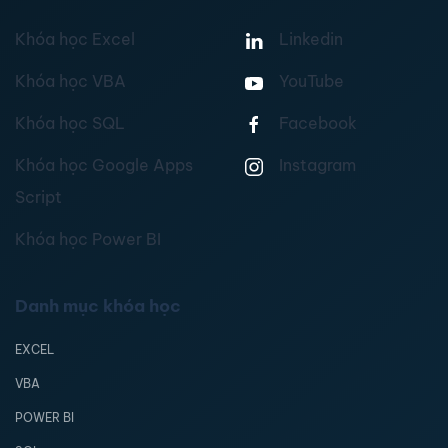
Khóa học Excel
Linkedin
Khóa học VBA
YouTube
Khóa học SQL
Facebook
Khóa học Google Apps
Instagram
Script
Khóa học Power BI
Danh mục khóa học
EXCEL
VBA
POWER BI