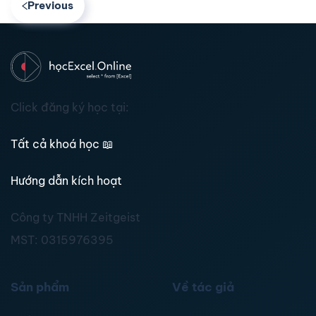
Previous
Click đăng ký học tại:
Tất cả khoá học
📖
Hướng dẫn kích hoạt
Công ty TNHH Zeitgeist
MST:
0315976395
Sản phẩm
Về tác giả