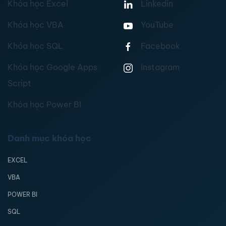
Khóa học Excel
Linkedin
Khóa học VBA
YouTube
Khóa học SQL
Facebook
Khóa học Google Apps
Instagram
Script
Khóa học Power BI
Danh mục khóa học
EXCEL
VBA
POWER BI
SQL