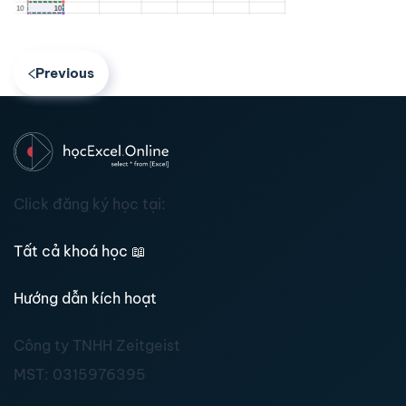
Previous
Click đăng ký học tại:
Tất cả khoá học
📖
Hướng dẫn kích hoạt
Công ty TNHH Zeitgeist
MST:
0315976395