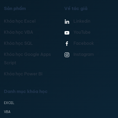
Sản phẩm
Về tác giả
Khóa học Excel
Linkedin
Khóa học VBA
YouTube
Khóa học SQL
Facebook
Khóa học Google Apps
Instagram
Script
Khóa học Power BI
Danh mục khóa học
EXCEL
VBA