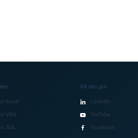
hẩm
Về tác giả
ọc Excel
Linkedin
ọc VBA
YouTube
ọc SQL
Facebook