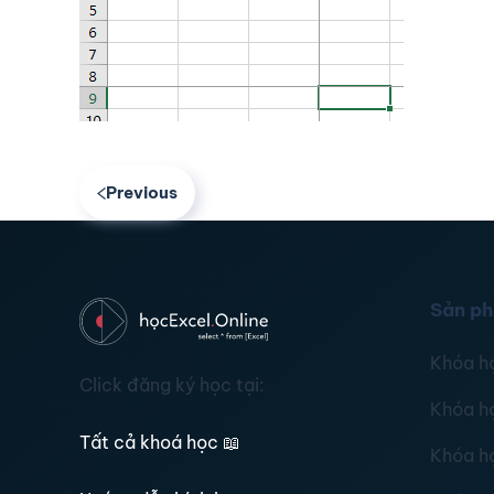
Previous
Sản p
Khóa h
Click đăng ký học tại:
Khóa h
Tất cả khoá học
📖
Khóa h