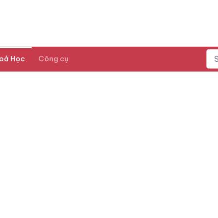
oá Học
Công cụ