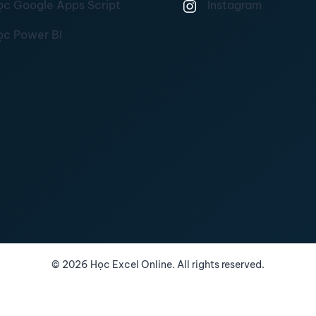
ọc Google Apps Script
Instagram
ọc Power BI
©
2026
Học Excel Online. All rights reserved.