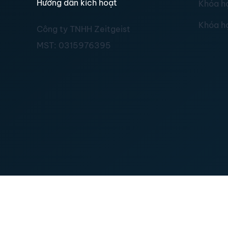
Hướng dẫn kích hoạt
Khóa h
Khóa h
Công ty TNHH Zeitgeist
MST:
0315976395