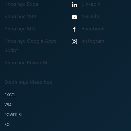
Khóa học Excel
Linkedin
Khóa học VBA
YouTube
Khóa học SQL
Facebook
Khóa học Google Apps
Instagram
Script
Khóa học Power BI
Danh mục khóa học
EXCEL
VBA
POWER BI
SQL