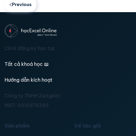
Previous
Click đăng ký học tại:
Tất cả khoá học
📖
Hướng dẫn kích hoạt
Công ty TNHH Zeitgeist
MST:
0315976395
Sản phẩm
Về tác giả