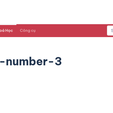
oá Học
Công cụ
r-number-3