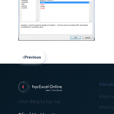
Previous
Sản p
Khóa h
Click đăng ký học tại:
Khóa h