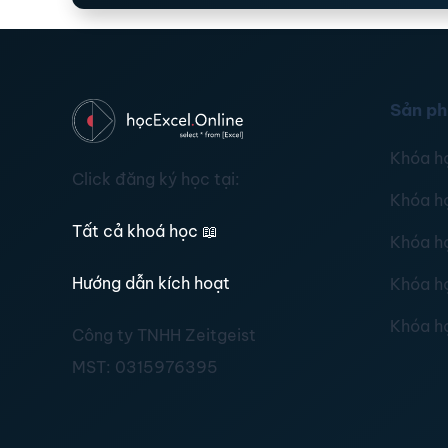
Sản p
Khóa h
Click đăng ký học tại:
Khóa h
Tất cả khoá học
📖
Khóa h
Hướng dẫn kích hoạt
Khóa h
Khóa h
Công ty TNHH Zeitgeist
MST:
0315976395