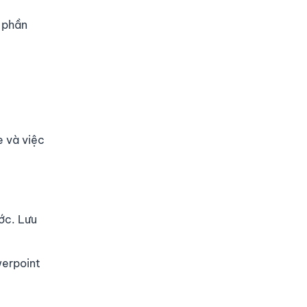
à phần
e và việc
ớc. Lưu
werpoint