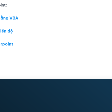
int:
 bằng VBA
tiến độ
erpoint