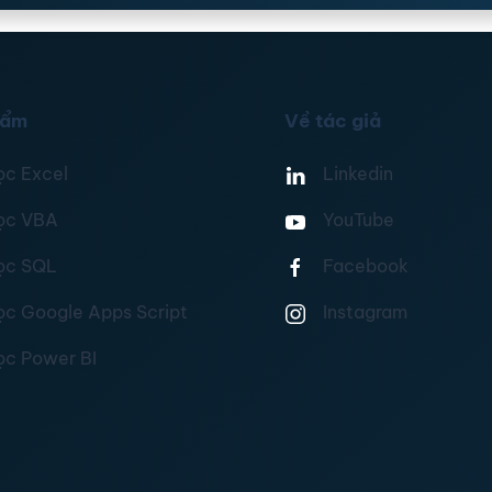
hẩm
Về tác giả
ọc Excel
Linkedin
ọc VBA
YouTube
ọc SQL
Facebook
ọc Google Apps Script
Instagram
ọc Power BI