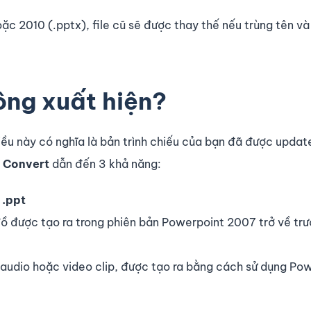
c 2010 (.pptx), file cũ sẽ được thay thế nếu trùng tên v
ông xuất hiện?
iều này có nghĩa là bản trình chiếu của bạn đã được updat
t
Convert
dẫn đến 3 khả năng:
i
.ppt
ồ được tạo ra trong phiên bản Powerpoint 2007 trở về trư
 audio hoặc video clip, được tạo ra bằng cách sử dụng Po