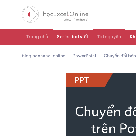
Trang chủ
Series bài viết
Tài nguyên
Kh
blog.hocexcel.online
PowerPoint
Chuyển đổi bản 