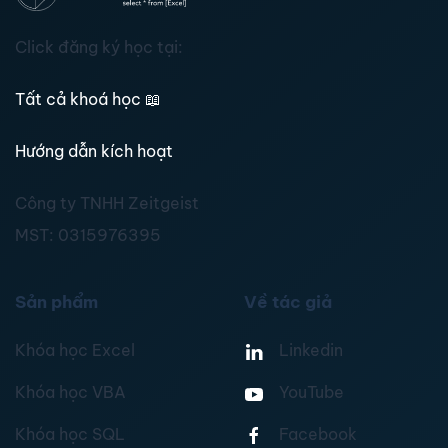
Click đăng ký học tại:
Tất cả khoá học
📖
Hướng dẫn kích hoạt
Công ty TNHH Zeitgeist
MST:
0315976395
Sản phẩm
Về tác giả
Khóa học Excel
Linkedin
Khóa học VBA
YouTube
Khóa học SQL
Facebook