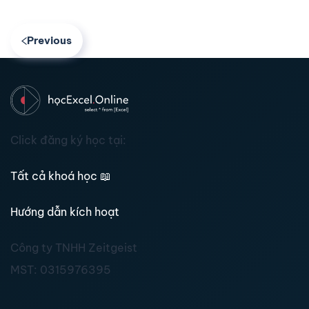
Previous
Click đăng ký học tại:
Tất cả khoá học
📖
Hướng dẫn kích hoạt
Công ty TNHH Zeitgeist
MST:
0315976395