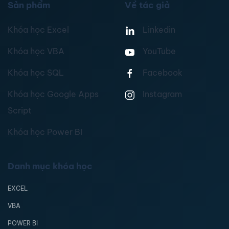
Sản phẩm
Về tác giả
Khóa học Excel
Linkedin
Khóa học VBA
YouTube
Khóa học SQL
Facebook
Khóa học Google Apps
Instagram
Script
Khóa học Power BI
Danh mục khóa học
EXCEL
VBA
POWER BI