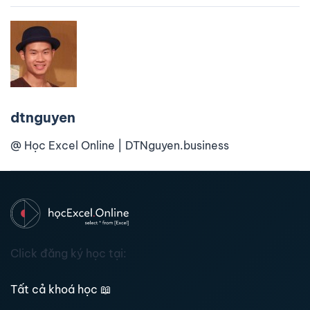
dtnguyen
@ Học Excel Online | DTNguyen.business
Click đăng ký học tại:
Tất cả khoá học
📖