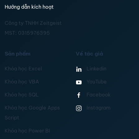
Hướng dẫn kích hoạt
Công ty TNHH Zeitgeist
MST:
0315976395
Sản phẩm
Về tác giả
Khóa học Excel
Linkedin
Khóa học VBA
YouTube
Khóa học SQL
Facebook
Khóa học Google Apps
Instagram
Script
Khóa học Power BI