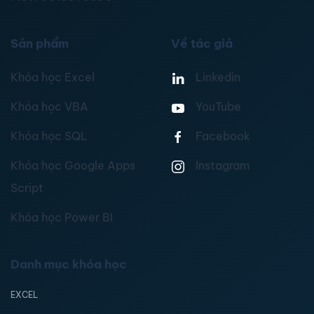
Sản phẩm
Về tác giả
Khóa học Excel
Linkedin
Khóa học VBA
YouTube
Khóa học SQL
Facebook
Khóa học Google Apps
Instagram
Script
Khóa học Power BI
Danh mục khóa học
EXCEL