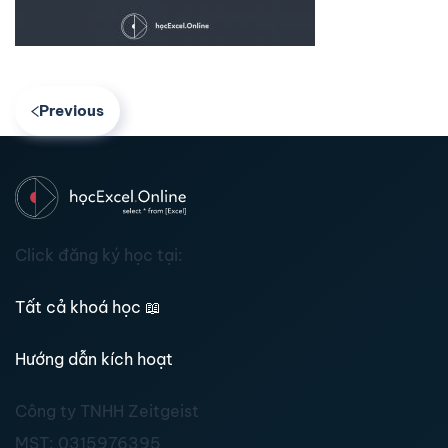
Previous
Click đăng ký học tại:
Tất cả khoá học
📖
Hướng dẫn kích hoạt
Công ty TNHH Zeitgeist
MST:
0315976395