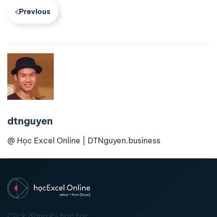
Previous
dtnguyen
@ Học Excel Online | DTNguyen.business
Click đăng ký học tại: