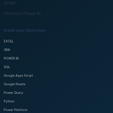
Script
Khóa học Power BI
Danh mục khóa học
EXCEL
VBA
POWER BI
SQL
Google Apps Script
Google Sheets
Power Query
Python
Power Platform