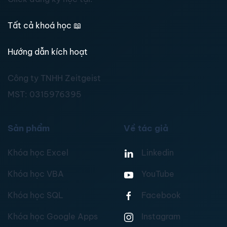
Tất cả khoá học
📖
Hướng dẫn kích hoạt
Công ty TNHH Zeitgeist
MST:
0315976395
Sản phẩm
Về tác giả
Khóa học Excel
Linkedin
Khóa học VBA
YouTube
Khóa học SQL
Facebook
Khóa học Google Apps
Instagram