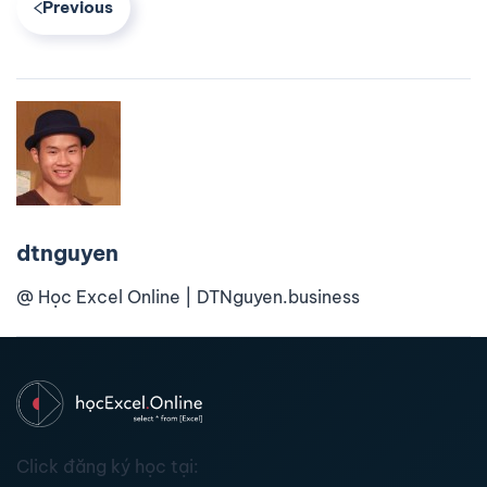
Previous
dtnguyen
@ Học Excel Online | DTNguyen.business
Click đăng ký học tại: