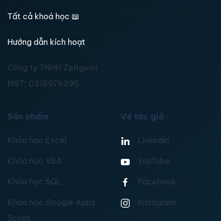
Tất cả khoá học
📖
Hướng dẫn kích hoạt
Công ty TNHH Zeitgeist
MST:
0315976395
Sản phẩm
Về tác giả
Khóa học Excel
Linkedin
Khóa học VBA
YouTube
Khóa học SQL
Facebook
Khóa học Google Apps
Instagram
Script