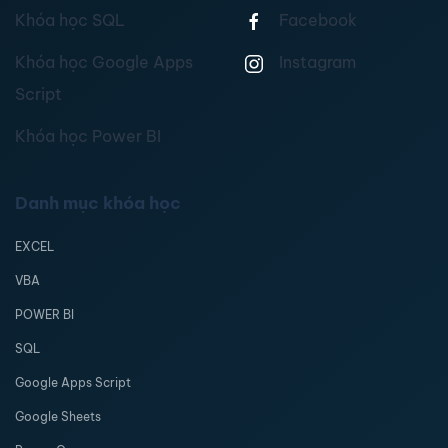
Khóa học SQL
Facebook
Khóa học Google Apps
Instagram
Script
Khóa học Power BI
Danh mục khóa học
EXCEL
VBA
POWER BI
SQL
Google Apps Script
Google Sheets