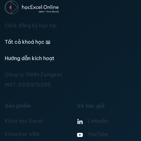
Click đăng ký học tại:
Tất cả khoá học
📖
Hướng dẫn kích hoạt
Công ty TNHH Zeitgeist
MST:
0315976395
Sản phẩm
Về tác giả
Khóa học Excel
Linkedin
Khóa học VBA
YouTube