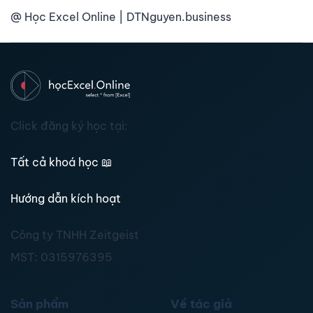
@ Học Excel Online | DTNguyen.business
Click đăng ký học tại:
Tất cả khoá học
📖
Hướng dẫn kích hoạt
Công ty TNHH Zeitgeist
MST:
0315976395
Sản phẩm
Về tác giả