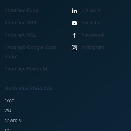
Khóa học Excel
Linkedin
Khóa học VBA
YouTube
Khóa học SQL
Facebook
Khóa học Google Apps
Instagram
Script
Khóa học Power BI
Danh mục khóa học
EXCEL
VBA
POWER BI
SQL