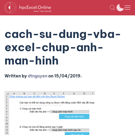
cach-su-dung-vba-
excel-chup-anh-
man-hinh
Written by
dtnguyen
on
15/04/2019
.