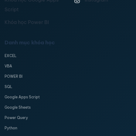
Script
Khóa học Power BI
Danh mục khóa học
EXCEL
VBA
POWER BI
SQL
Google Apps Script
Google Sheets
Power Query
Python