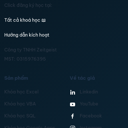
Click đăng ký học tại:
Tất cả khoá học
📖
Hướng dẫn kích hoạt
Công ty TNHH Zeitgeist
MST:
0315976395
Sản phẩm
Về tác giả
Khóa học Excel
Linkedin
Khóa học VBA
YouTube
Khóa học SQL
Facebook
Khóa học Google Apps
Instagram