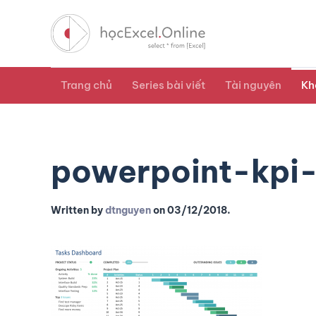
Trang chủ
Series bài viết
Tài nguyên
Kh
powerpoint-kpi
Written by
dtnguyen
on
03/12/2018
.