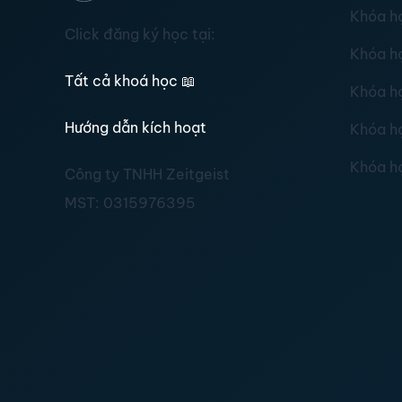
Khóa h
Click đăng ký học tại:
Khóa h
Tất cả khoá học
📖
Khóa h
Hướng dẫn kích hoạt
Khóa h
Khóa h
Công ty TNHH Zeitgeist
MST:
0315976395