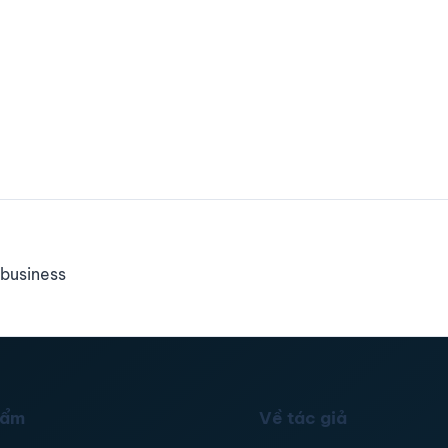
business
hẩm
Về tác giả