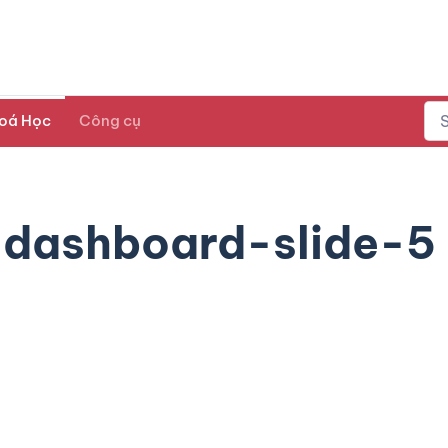
oá Học
Công cụ
-dashboard-slide-5