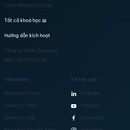
Click đăng ký học tại:
Tất cả khoá học
📖
Hướng dẫn kích hoạt
Công ty TNHH Zeitgeist
MST:
0315976395
Sản phẩm
Về tác giả
Khóa học Excel
Linkedin
Khóa học VBA
YouTube
Khóa học SQL
Facebook
Khóa học Google Apps
Instagram