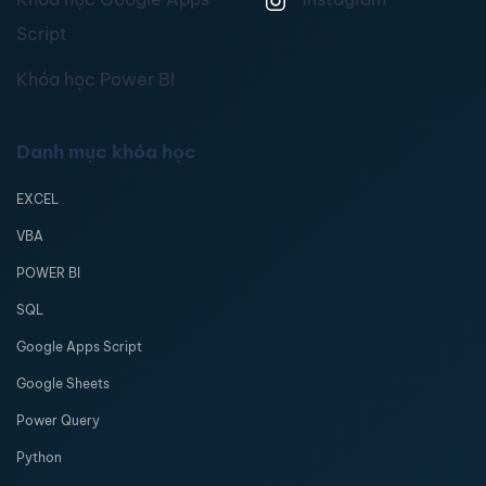
Script
Khóa học Power BI
Danh mục khóa học
EXCEL
VBA
POWER BI
SQL
Google Apps Script
Google Sheets
Power Query
Python