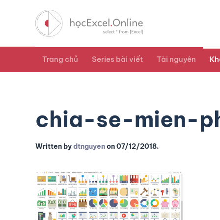
Trang chủ
Series bài viết
Tài nguyên
Kh
chia-se-mien-p
Written by
dtnguyen
on
07/12/2018
.