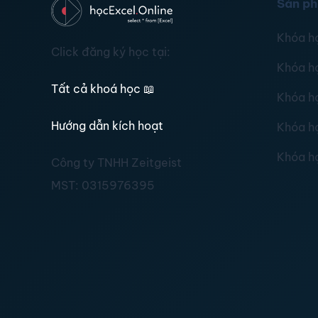
Sản p
Khóa h
Click đăng ký học tại:
Khóa h
Tất cả khoá học
📖
Khóa h
Hướng dẫn kích hoạt
Khóa h
Khóa h
Công ty TNHH Zeitgeist
MST:
0315976395