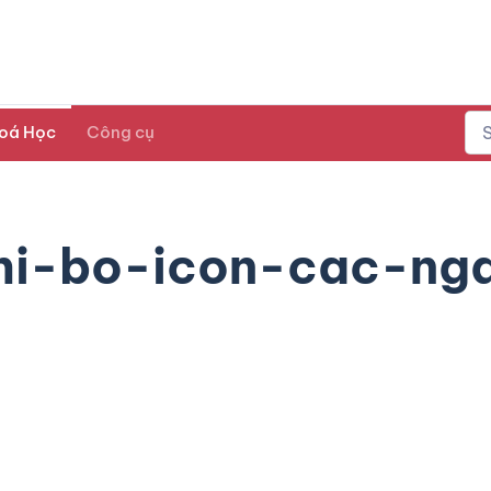
oá Học
Công cụ
hi-bo-icon-cac-ng