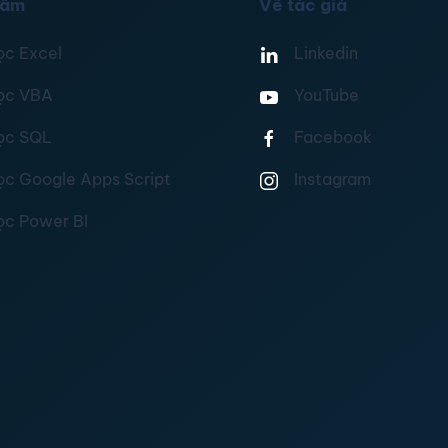
hẩm
Về tác giả
ọc Excel
Linkedin
ọc VBA
YouTube
ọc SQL
Facebook
ọc Google Apps Script
Instagram
ọc Power BI