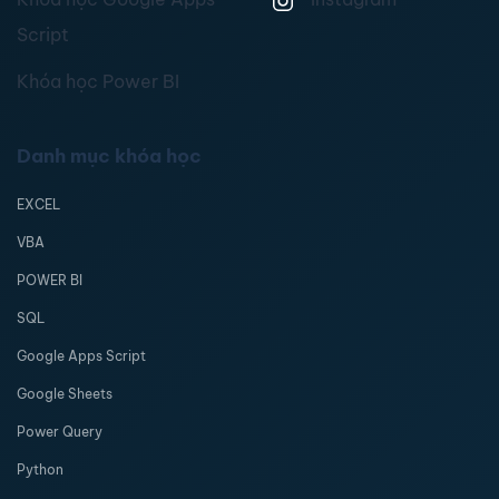
Script
Khóa học Power BI
Danh mục khóa học
EXCEL
VBA
POWER BI
SQL
Google Apps Script
Google Sheets
Power Query
Python