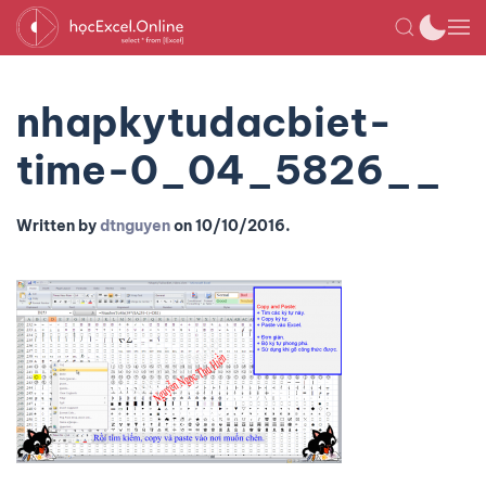
nhapkytudacbiet-
time-0_04_5826__
Written by
dtnguyen
on
10/10/2016
.