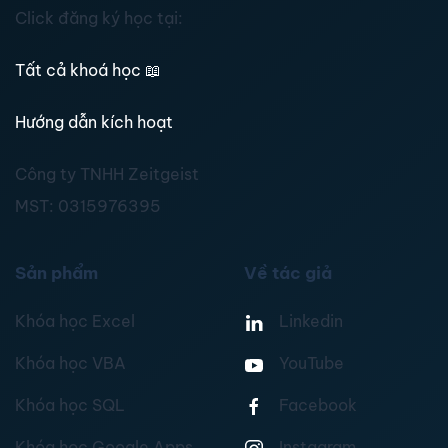
Click đăng ký học tại:
Tất cả khoá học
📖
Hướng dẫn kích hoạt
Công ty TNHH Zeitgeist
MST:
0315976395
Sản phẩm
Về tác giả
Khóa học Excel
Linkedin
Khóa học VBA
YouTube
Khóa học SQL
Facebook
Khóa học Google Apps
Instagram